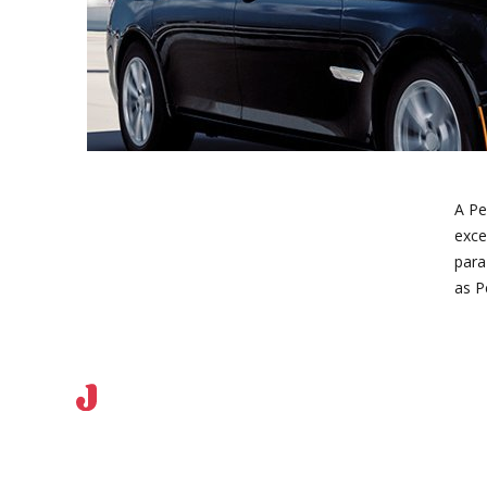
A Pe
exce
para
as P